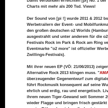
Damit verbunden erreichten [pi] No. 1 de
Charts mit mehr als 200 Tsd. Views!
Der Sound von [pi !] wurde 2011 & 2012 bs
Werbetrailern der Event- und Mobilfunkma
den großen deutschen o2 Worlds (Hamburg
ausgestrahlt und unter anderem für die o2
Festivals Rock im Park & Rock am Ring ve
Eventmarke "o2 more" ist offizieller Werb
Zwillings-Festivals).
Mit ihrer neuen EP (VÖ: 21/06/2013) zeigen 
Alternative Rock 2013 klingen muss. "
AMA
überzeugender Gegenentwurf zum digitale
führt Rockmusik konsequent auf seine Wu
ehrlich und erdig, rau und energetisch. Liv
ihrem neuen Tiger-Gewand seit Sommer 2
wieder Flagge und bringen frisch gestärk