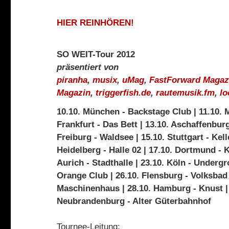
HIER REINHÖREN!
SO WEIT-Tour 2012
präsentiert von
piranha
,
musix
,
uMag
,
FastForward Magaz
Magazin
,
triggerfish.de
,
rautemusik.fm
,
lo
10.10. München - Backstage Club | 11.10. M
Frankfurt - Das Bett | 13.10. Aschaffenburg
Freiburg - Waldsee | 15.10. Stuttgart - Kell
Heidelberg - Halle 02 | 17.10. Dortmund - 
Aurich - Stadthalle | 23.10. Köln - Undergro
Orange Club | 26.10. Flensburg - Volksbad |
Maschinenhaus | 28.10. Hamburg - Knust | 
Neubrandenburg - Alter Güterbahnhof
Tournee-Leitung: