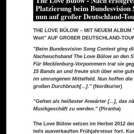
The Love Bülow - Nach erfolgre
Platzierung beim Bundesvision 
nun auf großer Deutschland-To
THE LOVE BÜLOW – MIT NEUEM ALBUM 
Weit" AUF GROßER DEUTSCHLAND-TOU
"Beim Bundesvision Song Contest ging di
Nachwuchsband The Love Bülow an den St
Für Mecklenburg-Vorpommern trat sie ge
15 Bands an und freute sich über eine gut
im umrungenen Mittelfeld. Nun hoffen die
großen Durchbruch[...]."
(Nordkurier)
"Gelten als heißester Anwärter [...], das 
Musikgeschäft zu werden."
(Piranha)
The Love Bülow setzen im Herbst 2012 den
teils ausverkauften Frühjahrstour fort. Ku