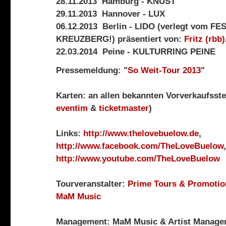
28.11.2013 Hamburg - KNUST
29.11.2013 Hannover - LUX
06.12.2013 Berlin - LIDO (verlegt vom F
KREUZBERG!) präsentiert von:
Fritz (rbb)
22.03.2014 Peine - KULTURRING PEINE
Pressemeldung: "
So Weit-Tour 2013
"
Karten: an allen bekannten Vorverkaufsstel
eventim
&
ticketmaster
)
Links:
http://www.thelovebuelow.de
,
http://www.facebook.com/TheLoveBuelow
,
http://www.youtube.com/TheLoveBuelow
Tourveranstalter:
Prime Tours & Promotio
MaM Music
Management: MaM Music & Artist Manage