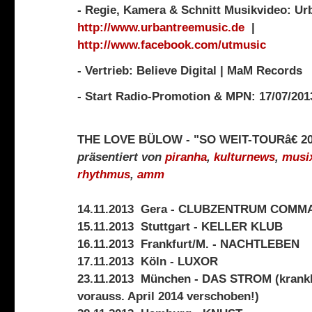
- Regie, Kamera & Schnitt Musikvideo: Ur
http://www.urbantreemusic.de
|
http://www.facebook.com/utmusic
- Vertrieb: Believe Digital | MaM Records
- Start Radio-Promotion & MPN: 17/07/201
THE LOVE BÜLOW - "SO WEIT-TOURâ€ 2
präsentiert von
piranha
,
kulturnews
,
musi
rhythmus
,
amm
14.11.2013 Gera - CLUBZENTRUM COMM
15.11.2013 Stuttgart - KELLER KLUB
16.11.2013 Frankfurt/M. - NACHTLEBEN
17.11.2013 Köln - LUXOR
23.11.2013 München - DAS STROM (krankh
vorauss. April 2014 verschoben!)