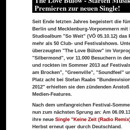
The Love Bülow - Starten Musi
Premieren zur neuen Single!
Seit Ende letzten Jahres begeistert die f
Berlin und Mecklenburg-Vorpommern mit 
Studioalbum "So Weit" (VÖ 05.10.12) das 
mehr als 50 Club- und Festivalshows. Unt
überzeugten "The Love Bülow" im Vorpro
"Silbermond", vor 11.000 Besuchern in de
und rockten im Sommer 2013 auf Festival
am Brocken", "Greenville", "Soundfeel" un
Platz acht bei Stefan Raabs "Bundesvisio
2012" erhielten sie den zündenden Anstoß
Medien-Features.
Nach dem umfangreichen Festival-Sommer
nun zum nächsten Sprung an: Am 06.09.13 
ihre neue
Single "Keine Zeit (Radio Remix
Herbst erneut quer durch Deutschland.